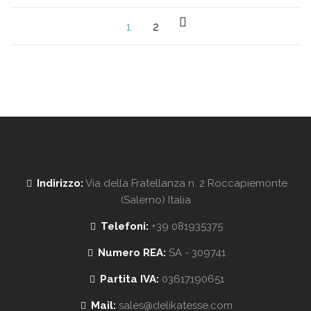
1
2
Indirizzo:
Via della Fratellanza n. 2 Roccapiemonte
(Salerno) Italia
Telefoni:
+39 081935375
Numero REA:
SA - 309741
Partita IVA:
03617190651
Mail:
sales@delikatesse.com